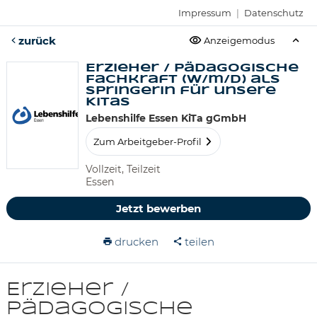
Impressum
|
Datenschutz
zurück
Anzeigemodus
Erzieher / pädagogische
Fachkraft (w/m/d) als
Springerin für unsere
KiTas
Lebenshilfe Essen KiTa gGmbH
Zum Arbeitgeber-Profil
Vollzeit, Teilzeit
Essen
Jetzt bewerben
drucken
teilen
Erzieher /
pädagogische