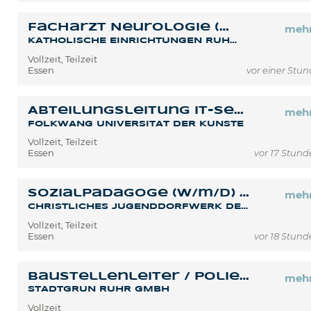
Facharzt Neurologie (m/w/d) für KERN-Praxis Essen-Stoppenberg
meh
KATHOLISCHE EINRICHTUNGEN RUHRGEBIET NORD MVZ GMBH
Vollzeit, Teilzeit
Essen
vor einer Stu
Abteilungsleitung IT-Services (EG 13 TV-L)
meh
FOLKWANG UNIVERSITÄT DER KÜNSTE
Vollzeit, Teilzeit
Essen
vor 17 Stun
Sozialpädagoge (w/m/d) in der Berufsvorbereitung (BVBReha)
meh
CHRISTLICHES JUGENDDORFWERK DEUTSCHLANDS GEMEINNÜTZIGER E. V. (CJD)
Vollzeit, Teilzeit
Essen
vor 18 Stun
Baustellenleiter / Polier / Vorarbeiter im GaLaBau (m/w/d)
meh
STADTGRÜN RUHR GMBH
Vollzeit