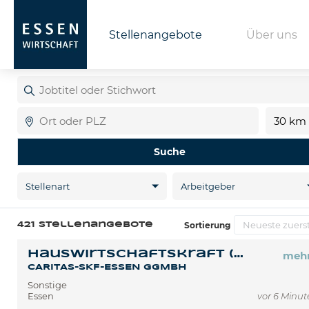
Stellenangebote
Über uns
Jobtitel
oder
Stichwort
Ort
Ent
Suche
Stellenart
Arbeitgeber
Sortierung
421 Stellenangebote
Hauswirtschaftskraft (w/m/d) für unser Caritas - Stift Lambertus (Minijob)
meh
CARITAS-SKF-ESSEN GGMBH
Sonstige
Essen
vor 6 Minu