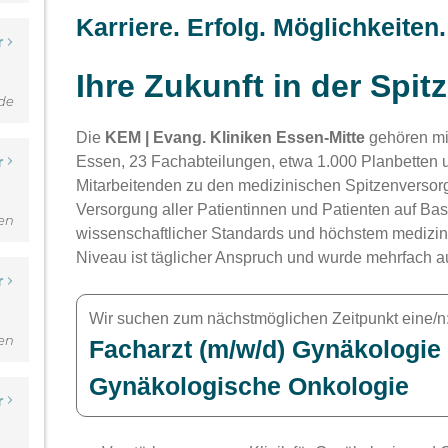
r
nde
r
den
r
den
r