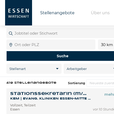
Stellenangebote
Über uns
Jobtitel
oder
Stichwort
Ort
Ent
Suche
Stellenart
Arbeitgeber
Sortierung
419 Stellenangebote
Stationssekretärin (m/w/d) Intensivstation Standort Essen-Huttrop
meh
KEM | EVANG. KLINIKEN ESSEN-MITTE GGMBH
Vollzeit, Teilzeit
Essen
vor 10 Stun