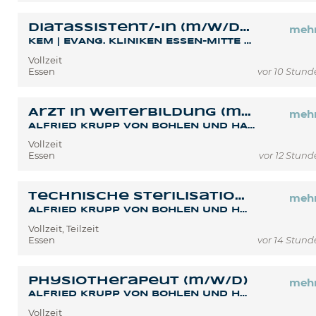
Diätassistent/-in (m/w/d) Zentralküche
meh
KEM | EVANG. KLINIKEN ESSEN-MITTE GGMBH
Vollzeit
Essen
vor 10 Stun
Arzt in Weiterbildung (m/w/d)
meh
ALFRIED KRUPP VON BOHLEN UND HALBACH KRANKENHAUS GEMEINNÜTZIGE GMBH
Vollzeit
Essen
vor 12 Stun
Technische Sterilisationsassistenz (m/w/d)
meh
ALFRIED KRUPP VON BOHLEN UND HALBACH KRANKENHAUS GEMEINNÜTZIGE GMBH
Vollzeit, Teilzeit
Essen
vor 14 Stun
Physiotherapeut (m/w/d)
meh
ALFRIED KRUPP VON BOHLEN UND HALBACH KRANKENHAUS GEMEINNÜTZIGE GMBH
Vollzeit