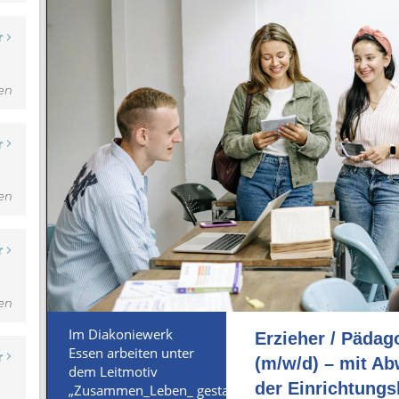
r
den
r
den
r
den
r