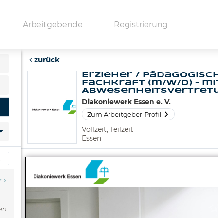
Arbeitgebende
Registrierung
zurück
Erzieher / Pädagogisc
Fachkraft (m/w/d) – mi
fernung
Abwesenheitsvertretu.
Diakoniewerk Essen e. V.
Zum Arbeitgeber-Profil
Vollzeit, Teilzeit
Essen
r
den