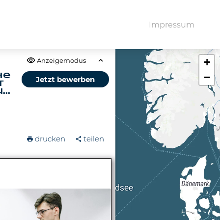
Impressum
+
Anzeigemodus
−
he
Jetzt bewerben
t
..
drucken
teilen