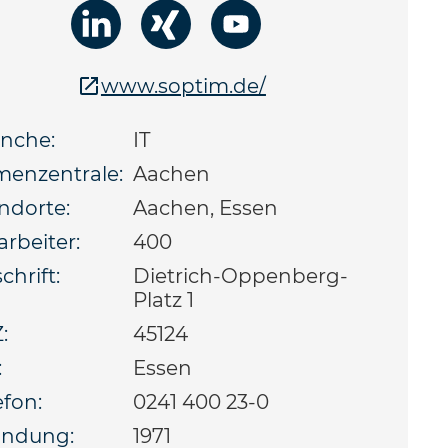
www.soptim.de/
nche:
IT
menzentrale:
Aachen
ndorte:
Aachen, Essen
arbeiter:
400
chrift:
Dietrich-Oppenberg-
Platz 1
:
45124
:
Essen
efon:
0241 400 23-0
ündung:
1971