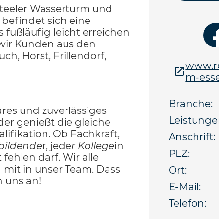
Steeler Wasserturm und
befindet sich eine
fußläufig leicht erreichen
wir Kunden aus den
uch, Horst, Frillendorf,
www.re
m-esse
Branche:
iäres und zuverlässiges
Leistunge
er genießt die gleiche
ifikation. Ob Fachkraft,
Anschrift:
ubildende
r, jede
r Kollege
in
PLZ:
 fehlen darf. Wir alle
 mit in unser Team. Dass
Ort:
n uns an!
E-Mail:
Telefon: